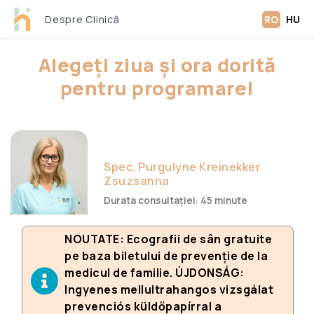
Despre Clinică
RO
HU
Alegeți ziua și ora dorită
pentru programare!
Spec. Purgulyne Kreinekker
Zsuzsanna
Durata consultației: 45 minute
NOUTATE: Ecografii de sân gratuite
pe baza biletului de prevenție de la
medicul de familie. ÚJDONSÁG:
Ingyenes mellultrahangos vizsgálat
prevenciós küldőpapírral a