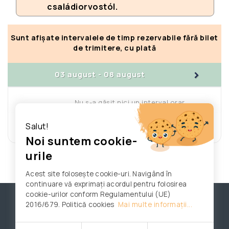
családiorvostól.
Sunt afișate intervalele de timp rezervabile fără bilet
de trimitere, cu plată
>
03 august
-
08 august
Nu s-a găsit nici un interval orar
liber pe această săptămână
Salut!
Primul interval orar liber: 14/08/2026
Noi suntem cookie-
urile
Acest site folosește cookie-uri. Navigând în
continuare vă exprimați acordul pentru folosirea
cookie-urilor conform Regulamentului (UE)
© Centru Medical Hám János
Termeni și Condiții
2016/679. Politică cookies
Mai multe informații...
Powered by