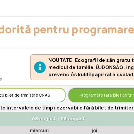
a dorită pentru programare
NOUTATE: Ecografii de sân gratuite
medicul de familie. ÚJDONSÁG: In
prevenciós küldőpapírral a család
te
u bilet de trimitere CNAS
Programare fără bilet de tri
te intervalele de timp rezervabile fără bilet de trimiter
03 august
-
08 august
miercuri
joi