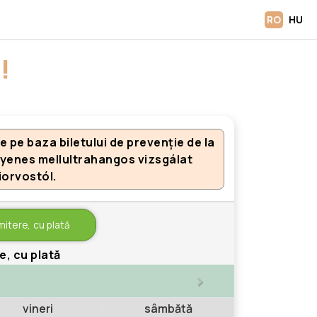
RO
HU
!
 pe baza biletului de prevenție de la
gyenes mellultrahangos vizsgálat
iorvostól.
mitere, cu plată
e, cu plată
>
vineri
sâmbătă