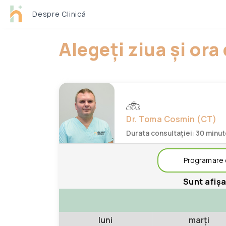
Despre Clinică
Alegeți ziua și or
Dr. Toma Cosmin (CT)
Durata consultației: 30 minu
Programare c
Sunt afișa
luni
marți