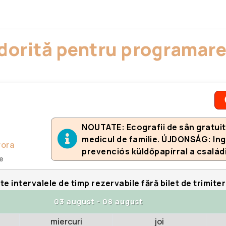
a dorită pentru programare
NOUTATE: Ecografii de sân gratuite
medicul de familie. ÚJDONSÁG: In
rora
prevenciós küldőpapírral a család
te
te intervalele de timp rezervabile fără bilet de trimiter
03 august
-
08 august
miercuri
joi