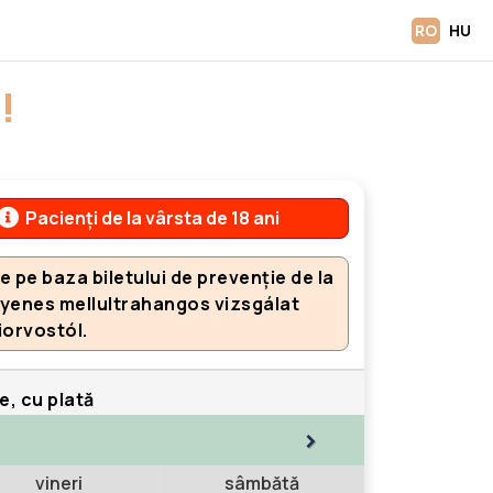
RO
HU
!
Pacienți de la vârsta de 18 ani
 pe baza biletului de prevenție de la
gyenes mellultrahangos vizsgálat
iorvostól.
e, cu plată
>
vineri
sâmbătă