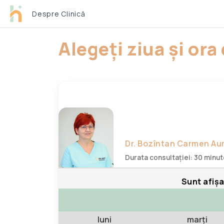
Despre Clinică
Alegeți ziua și or
Dr. Bozîntan Carmen Au
Durata consultației: 30 minu
Sunt afișa
luni
marți