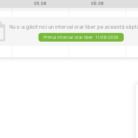
05.08
06.08
Nu s-a găsit nici un interval orar liber pe această să
Primul interval orar liber: 11/08/2026