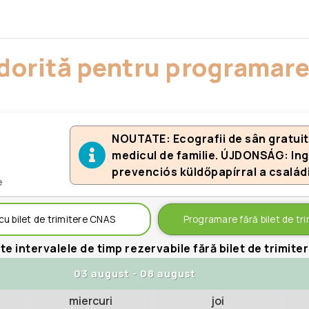
a dorită pentru programare
NOUTATE: Ecografii de sân gratuite
medicul de familie. ÚJDONSÁG: In
prevenciós küldőpapírral a család
e
u bilet de trimitere CNAS
Programare fără bilet de tri
te intervalele de timp rezervabile fără bilet de trimiter
03 august
-
08 august
miercuri
joi