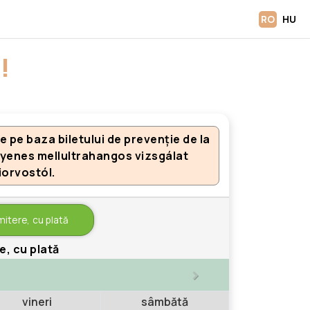
RO
HU
!
 pe baza biletului de prevenție de la
gyenes mellultrahangos vizsgálat
iorvostól.
mitere, cu plată
e, cu plată
>
vineri
sâmbătă