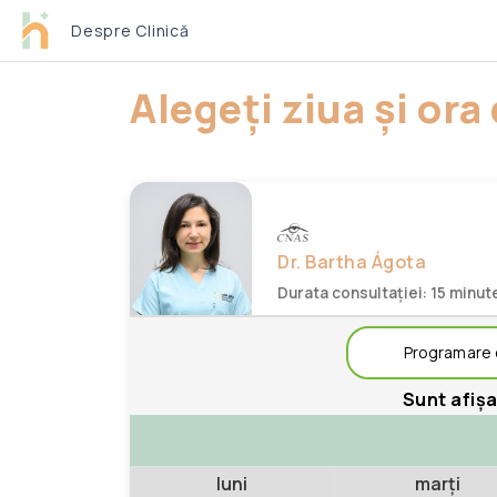
Despre Clinică
Alegeți ziua și or
Dr. Bartha Ágota
Durata consultației: 15 minut
Programare c
Sunt afișa
luni
marți