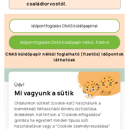
családiorvostól.
Időpontfoglalás CNAS küldőpapírral
Időpontfoglalás CNAS küldőpapír nélkül, fizetve
CNAS küldőpapír nélkül foglalható (fizetős) időpontok
láthatóak
>
augusztus 03.
-
augusztus 08.
Üdv!
A hétre nem található egyetlen
Mi vagyunk a sütik
időpont sem.
Oldalunkon sütiket (cookie-kat) használunk a
Legelső szabad időpont: 2026/08/10
kiemelkedő felhasználói élmény biztosítása
érdekében. Kattintson a "Cookiek elfogadása"
gombra ha egyetért minden típusú süti
használatával vagy a "Cookiek személyreszabása"