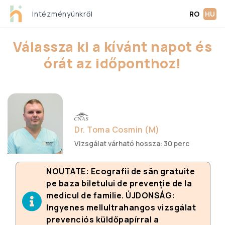
Intézményünkről
RO
HU
Válassza ki a kívánt napot és
órát az időponthoz!
Dr. Toma Cosmin (M)
Vizsgálat várható hossza: 30 perc
NOUTATE: Ecografii de sân gratuite
pe baza biletului de prevenție de la
medicul de familie. ÚJDONSÁG:
Ingyenes mellultrahangos vizsgálat
prevenciós küldőpapírral a