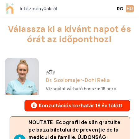
Intézményünkről
RO
HU
Válassza ki a kívánt napot és
órát az időponthoz!
Dr. Szolomajer-Dohi Reka
Vizsgálat várható hossza: 15 perc
Konzultációs korhatár 18 év fölött
NOUTATE: Ecografii de sân gratuite
pe baza biletului de prevenție de la
medicul de familie. ÚJDONSÁG: