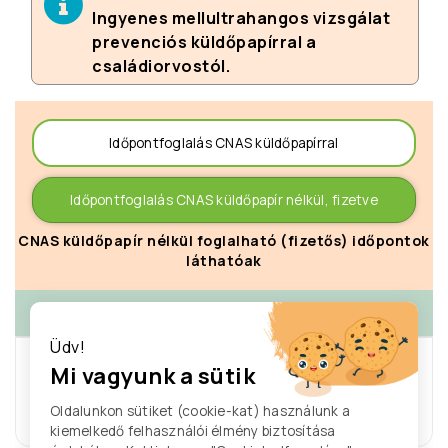
Ingyenes mellultrahangos vizsgálat
prevenciós küldőpapírral a
családiorvostól.
Időpontfoglalás CNAS küldőpapírral
Időpontfoglalás CNAS küldőpapír nélkül, fizetve
CNAS küldőpapír nélkül foglalható (fizetős) időpontok
láthatóak
>
augusztus 03.
-
augusztus 08.
Üdv!
A hétre nem található egyetlen
Mi vagyunk a sütik
időpont sem.
Oldalunkon sütiket (cookie-kat) használunk a
Legelső szabad időpont: 2026/08/25
kiemelkedő felhasználói élmény biztosítása