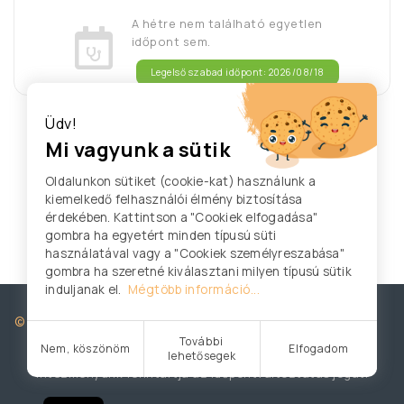
A hétre nem található egyetlen
időpont sem.
Legelső szabad időpont: 2026/08/18
Üdv!
Mi vagyunk a sütik
Oldalunkon sütiket (cookie-kat) használunk a
kiemelkedő felhasználói élmény biztosítása
érdekében. Kattintson a "Cookiek elfogadása"
gombra ha egyetért minden típusú süti
használatával vagy a "Cookiek személyreszabása"
gombra ha szeretné kiválasztani milyen típusú sütik
induljanak el.
Mégtöbb információ...
© Hám János Orvosi Központ
Felhasználási feltételek
További
Powered by
Nem, köszönöm
Elfogadom
lehetősegek
Intézményünk fenntartja az időpontváltoztatás jogát.