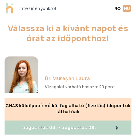
Intézményünkről
RO
HU
Válassza ki a kívánt napot és
órát az időponthoz!
Dr. Mureșan Laura
Vizsgálat várható hossza: 20 perc
CNAS küldőpapír nélkül foglalható (fizetős) időpontok
láthatóak
>
augusztus 03.
-
augusztus 08.