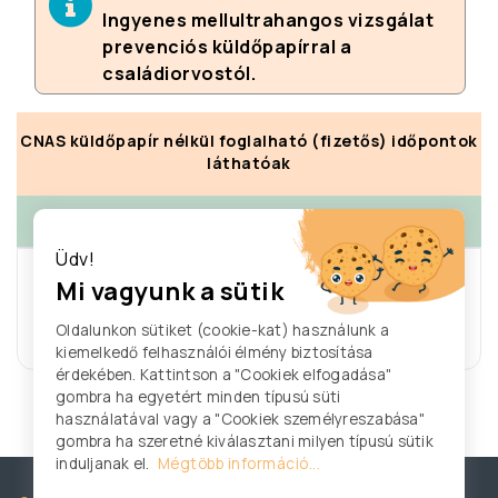
Ingyenes mellultrahangos vizsgálat
prevenciós küldőpapírral a
családiorvostól.
CNAS küldőpapír nélkül foglalható (fizetős) időpontok
láthatóak
>
augusztus 03.
-
augusztus 08.
Üdv!
A hétre nem található egyetlen
Mi vagyunk a sütik
időpont sem.
Oldalunkon sütiket (cookie-kat) használunk a
Legelső szabad időpont: 2026/09/10
kiemelkedő felhasználói élmény biztosítása
érdekében. Kattintson a "Cookiek elfogadása"
gombra ha egyetért minden típusú süti
használatával vagy a "Cookiek személyreszabása"
gombra ha szeretné kiválasztani milyen típusú sütik
induljanak el.
Mégtöbb információ...