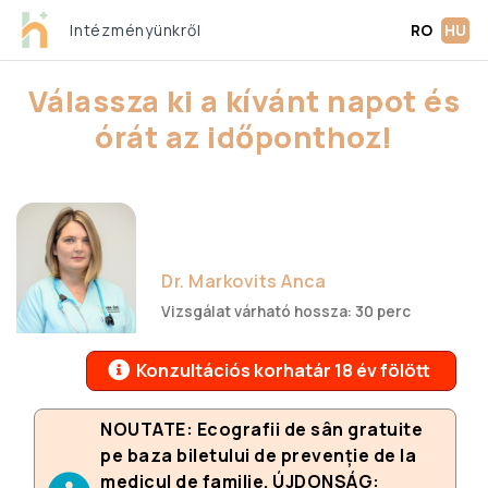
Intézményünkről
RO
HU
Válassza ki a kívánt napot és
órát az időponthoz!
Dr. Markovits Anca
Vizsgálat várható hossza: 30 perc
Konzultációs korhatár 18 év fölött
NOUTATE: Ecografii de sân gratuite
pe baza biletului de prevenție de la
medicul de familie. ÚJDONSÁG: